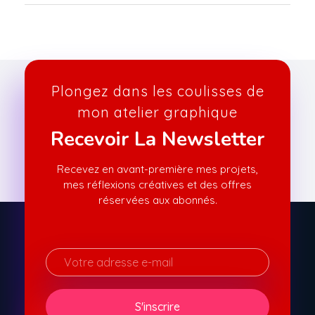
Plongez dans les coulisses de
mon atelier graphique
Recevoir La Newsletter
Recevez en avant-première mes projets,
mes réflexions créatives et des offres
réservées aux abonnés.