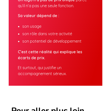
qu’il n’a pas une seule fonction.
Sa valeur dépend de :
son usage
son rôle dans votre activité
son potentiel de développement
C’est cette réalité qui explique les
écarts de prix.
Et surtout, qui justifie un
accompagnement sérieux.
Pour aller plus loin