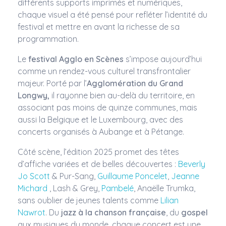
différents supports imprimés et numériques,
chaque visuel a été pensé pour refléter l’identité du
festival et mettre en avant la richesse de sa
programmation.
Le
festival Agglo en Scènes
s’impose aujourd’hui
comme un rendez-vous culturel transfrontalier
majeur. Porté par l’
Agglomération du Grand
Longwy,
il rayonne bien au-delà du territoire, en
associant pas moins de quinze communes, mais
aussi la Belgique et le Luxembourg, avec des
concerts organisés à Aubange et à Pétange.
Côté scène, l’édition 2025 promet des têtes
d’affiche variées et de belles découvertes :
Beverly
Jo Scott
& Pur-Sang,
Guillaume Poncelet
,
Jeanne
Michard
, Lash & Grey,
Pambelé
, Anaëlle Trumka,
sans oublier de jeunes talents comme
Lilian
Nawrot
. Du
jazz à la chanson française
, du
gospel
aux musiques du monde, chaque concert est une