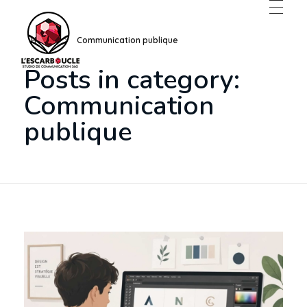
Home
Communication publique
Posts in category:
Communication externalisée, graphisme et WordPress à Thionville
 graphisme et WordPress à Thionville
Communication
publique