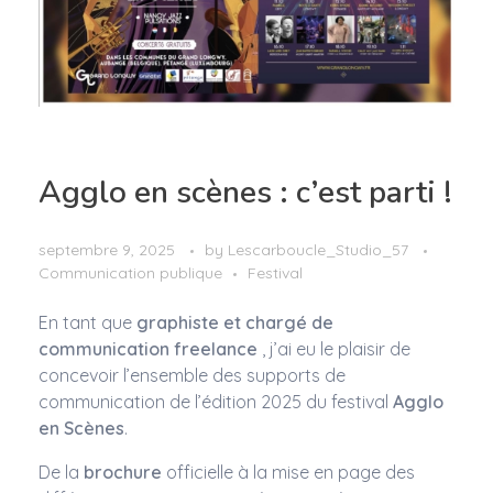
Agglo en scènes : c’est parti !
septembre 9, 2025
by
Lescarboucle_Studio_57
Communication publique
Festival
En tant que
graphiste et chargé de
communication freelance
, j’ai eu le plaisir de
concevoir l’ensemble des supports de
communication de l’édition 2025 du festival
Agglo
en Scènes
.
De la
brochure
officielle à la mise en page des